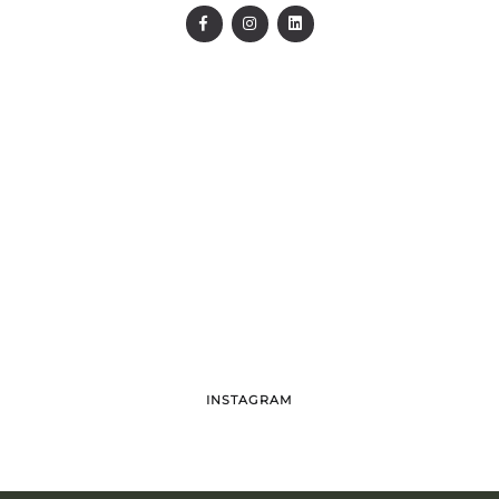
LET`S WORK TOGETHER
INSTAGRAM